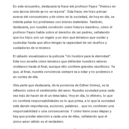
En este encuentro, destacaría la frase del profesor Fayos “Vivimos en
una época dónde ya no se razona”. Esta frase, me hizo pensar
acerca del consumismo y de cómo en la sociedad, de hoy en día, se
intenta paliar los problemas con bienes materiales. También,
destacaría, por nuestra condición como futuros maestros, cómo el
profesor Fayos habla sobre el derecho de ser padres, señalando
que los hijos son un regalo y un don que tenemos que cuidar y
custodiar hasta que ellos tengan la capacidad de ser dueños y
cuidadores de sí mismos.
El sábado visualizamos la película “Un hombre para la eternidad”.
Esta nos enseña cómo tenemos que defender nuestros valores
cristianos hasta el final, aunque ello conlleve grandes sacrificios. Ya
que, al final, nuestra conciencia siempre va a estar y no podemos ir
en contra de ella.
Otra parte que destacaría, de la ponencia de Esther Gómez, es la
reflexión sobre el sentimiento del amor. Nuestra sociedad peca cada
vez más de hacer de él un tema tabú. Hoy en día, lo efímero, lo que
no conlleva responsabilidades es lo que prima, a lo que la sociedad
está dando importancia, acciones, palabras… que no conlleven una
responsabilidad o una consecuencia. Y cómo tiene unas etapas y
hay que prestar atención a cada una de ellas, señalando que el
único amor válido es el verdadero.