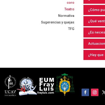
coro
Teatro
¿Cómo pu
Normativa
¿Qué vent
Sugerencias y quejas
TFG
¿Es neces
Actuacion
¿Hay que s