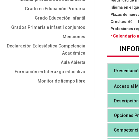
Modalidad de Im
Idioma en el que
Grado en Educación Primaria
Plazas de nuevo
Grado Educación Infantil
Créditos:
60.
Grados Primaria e infantil conjuntos
Profesiones reg
• Calendario
Menciones
Declaración Eclesiástica Competencia
INFO
Académica
Aula Abierta
Presentació
Formación en liderazgo educativo
Monitor de tiempo libre
Acceso al M
Descripción
Opciones Pr
Competencia