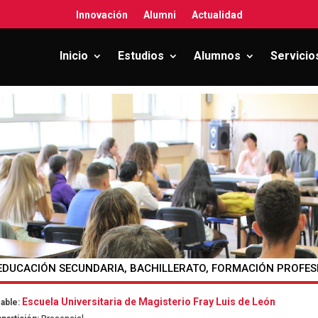
Innovación
Alumni
Actualidad
Inicio
Estudios
Alumnos
Servicio
DUCACIÓN SECUNDARIA, BACHILLERATO, FORMACIÓN PROFESI
Escuela Universitaria de Magisterio Fray Luis de León
able: