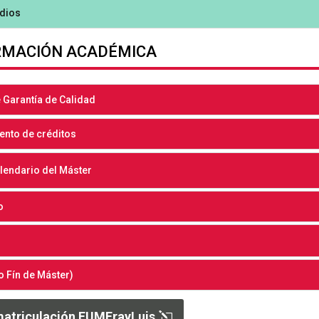
udios
RMACIÓN ACADÉMICA
 Garantía de Calidad
nto de créditos
alendario del Máster
o
o Fín de Máster)
matriculación EUMFrayLuis