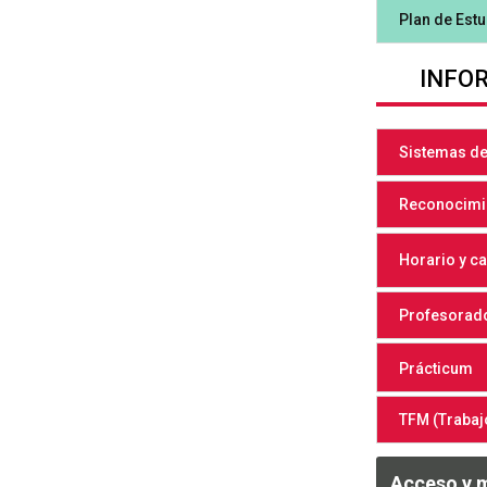
Plan de Est
INFO
Sistemas de
Reconocimie
Horario y c
Profesorad
Prácticum
TFM (Trabaj
Acceso y 