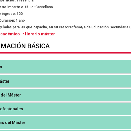
partición:
Presencial
 se imparte el título:
Castellano
 ingreso:
100
Duración:
1 año
uladas para las que capacita, en su caso:
Profesor/a de Educación Secundaria Ob
 académico •
Horario máster
RMACIÓN BÁSICA
n
áster
 del Máster
ofesionales
s del Máster