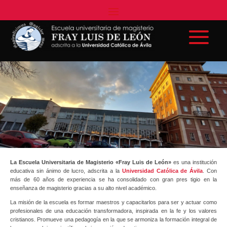
La Escuela Universitaria de Magisterio «Fray Luis de León»
es una institución
educativa sin ánimo de lucro, adscrita a la
Universidad Católica de Ávila
. Con
más de 60 años de experiencia se ha consolidado con gran pres tigio en la
enseñanza de magisterio gracias a su alto nivel académico.
La misión de la escuela es formar maestros y capacitarlos para ser y actuar como
profesionales de una educación transformadora, inspirada en la fe y los valores
cristianos. Promueve una pedagogía en la que se armoniza la formación integral de