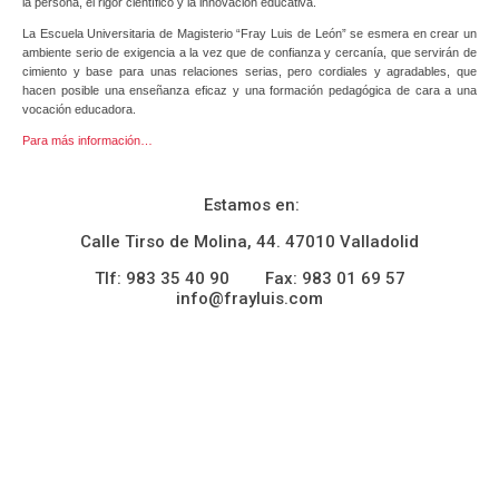
la persona, el rigor científico y la innovación educativa.
La Escuela Universitaria de Magisterio “Fray Luis de León” se esmera en crear un
ambiente serio de exigencia a la vez que de confianza y cercanía, que servirán de
cimiento y base para unas relaciones serias, pero cordiales y agradables, que
hacen posible una enseñanza eficaz y una formación pedagógica de cara a una
vocación educadora.
Para más información…
Estamos en:
Calle Tirso de Molina, 44. 47010 Valladolid
Tlf: 983 35 40 90 Fax: 983 01 69 57
info@frayluis.com